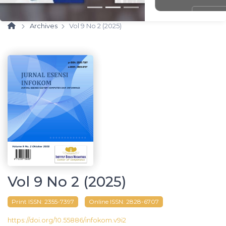
Old Pages
New Pages
Archives
Vol 9 No 2 (2025)
Vol 9 No 2 (2025)
Print ISSN:
2355-7397
Online ISSN:
2828-6707
https://doi.org/10.55886/infokom.v9i2