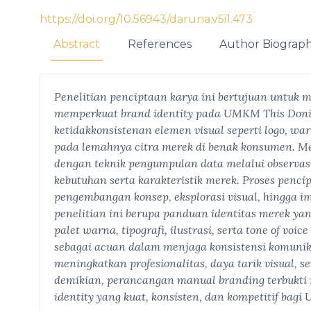
https://doi.org/10.56943/daruna.v5i1.473
Abstract
References
Author Biograp
Penelitian penciptaan karya ini bertujuan untuk 
memperkuat brand identity pada UMKM This Doni
ketidakkonsistenan elemen visual seperti logo, wa
pada lemahnya citra merek di benak konsumen. Me
dengan teknik pengumpulan data melalui observasi
kebutuhan serta karakteristik merek. Proses penci
pengembangan konsep, eksplorasi visual, hingga i
penelitian ini berupa panduan identitas merek yan
palet warna, tipografi, ilustrasi, serta tone of voi
sebagai acuan dalam menjaga konsistensi komunik
meningkatkan profesionalitas, daya tarik visual,
demikian, perancangan manual branding terbukti 
identity yang kuat, konsisten, dan kompetitif bag