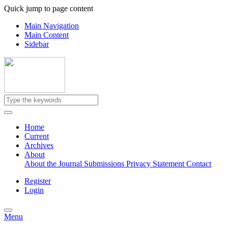
Quick jump to page content
Main Navigation
Main Content
Sidebar
Home
Current
Archives
About
About the Journal
Submissions
Privacy Statement
Contact
Register
Login
Menu