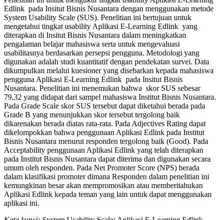
Edlink pada Insitut Bisnis Nusantara dengan menggunakan metode
System Usability Scale (SUS). Penelitian ini bertujuan untuk
mengetahui tingkat usability Aplikasi E-Learning Edlink yang
diterapkan di Insitut Bisnis Nusantara dalam meningkatkan
pengalaman belajar mahasiswa serta untuk mengevaluasi
usabilitasnya berdasarkan persepsi pengguna. Metodologi yang
digunakan adalah studi kuantitatif dengan pendekatan survei. Data
dikumpulkan melalui kuesioner yang disebarkan kepada mahasiswa
pengguna Aplikasi E-Learning Edlink pada Insitut Bisnis
Nusantara. Penelitian ini menemukan bahwa skor SUS sebesar
79,32 yang didapat dari sampel mahasiswa Institut Bisnis Nusantara.
Pada Grade Scale skor SUS tersebut dapat diketahui berada pada
Grade B yang menunjukkan skor tersebut tergolong baik
dikarenakan berada diatas rata-rata. Pada Adjectives Rating dapat
dikelompokkan bahwa penggunaan Aplikasi Edlink pada Institut
Bisnis Nusantara menurut responden tergolong baik (Good). Pada
Acceptability penggunaan Aplikasi Edlink yang telah diterapkan
pada Institut Bisnis Nusantara dapat diterima dan digunakan secara
umum oleh responden. Pada Net Promoter Score (NPS) berada
dalam klasifikasi promoter dimana Responden dalam penelitian ini
kemungkinan besar akan mempromosikan atau memberitahukan
Aplikasi Edlink kepada teman yang lain untuk dapat menggunakan
aplikasi ini.
Kata kunci:
System Usability Scale; Aplikasi E-Learning Edlink,