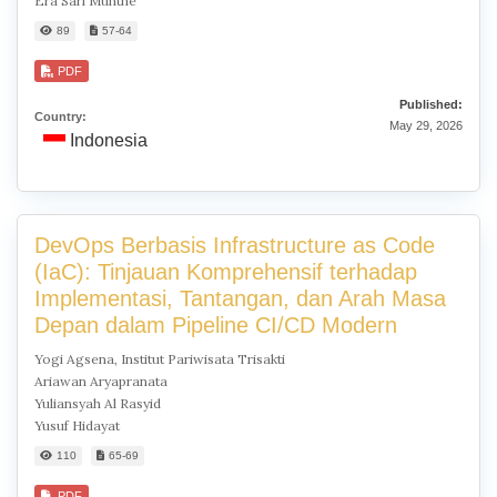
Era Sari Munthe
89
57-64
PDF
Published:
Country:
May 29, 2026
Indonesia
DevOps Berbasis Infrastructure as Code
(IaC): Tinjauan Komprehensif terhadap
Implementasi, Tantangan, dan Arah Masa
Depan dalam Pipeline CI/CD Modern
Yogi Agsena, Institut Pariwisata Trisakti
Ariawan Aryapranata
Yuliansyah Al Rasyid
Yusuf Hidayat
110
65-69
PDF