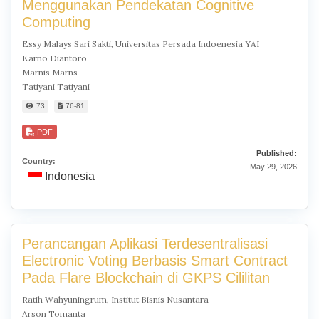
Menggunakan Pendekatan Cognitive
Computing
Essy Malays Sari Sakti, Universitas Persada Indoenesia YAI
Karno Diantoro
Marnis Marns
Tatiyani Tatiyani
73
76-81
PDF
Published:
Country:
May 29, 2026
Indonesia
Perancangan Aplikasi Terdesentralisasi
Electronic Voting Berbasis Smart Contract
Pada Flare Blockchain di GKPS Cililitan
Ratih Wahyuningrum, Institut Bisnis Nusantara
Arson Tomanta